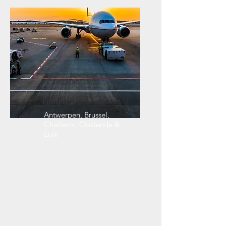
België
Antwerpen, Brussel,
Charleroi, Oostende &
Luik