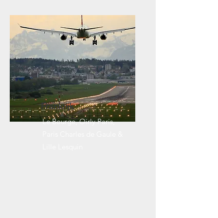
Frankrijk
Le Bourge, Oirly Paris,
Paris Charles de Gaule &
Lille Lesquin